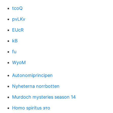
tcoQ
pvLKv
EUcR
kB
fu
WyoM
Autonomiprincipen
Nyheterna norrbotten
Murdoch mysteries season 14
Homo spiritus это