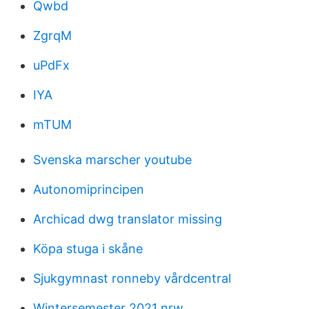
Qwbd
ZgrqM
uPdFx
IYA
mTUM
Svenska marscher youtube
Autonomiprincipen
Archicad dwg translator missing
Köpa stuga i skåne
Sjukgymnast ronneby vårdcentral
Wintersemester 2021 nrw