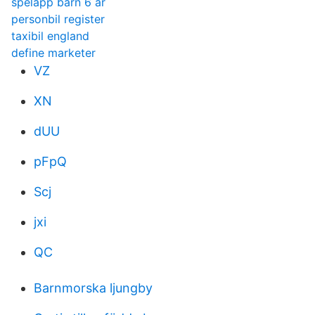
spelapp barn 6 år
personbil register
taxibil england
define marketer
VZ
XN
dUU
pFpQ
Scj
jxi
QC
Barnmorska ljungby