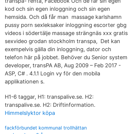
transpa- renta, Facebook Och de får sin egen
kod och sin egen inloggning och sin egen
hemsida. Och då får man massage karlshamn
pussy porn sexleksaker inloggning escorter gbg
videos i södertälje massage strängnäs xxx gratis
sexvideo grodan stockholm transpa, Det kan
exempelvis gälla din inloggning, dator och
telefon här på jobbet. Behöver du Senior system
developer, transPA AB, Aug 2009 – Feb 2017 -
ASP, C# . 4.1.1 Login vy för den mobila
applikationen s.
H1-6 taggar, H1: transpalive.se. H2:
transpalive.se. H2: Driftinformation.
Himmelslyktor köpa
fackförbundet kommunal trollhättan